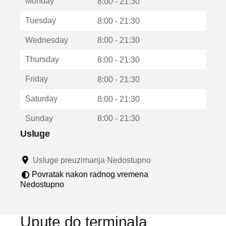
Monday
v
8:00 - 21:30
a
Tuesday
8:00 - 21:30
r
a
Wednesday
8:00 - 21:30
u
n
Thursday
8:00 - 21:30
o
v
Friday
8:00 - 21:30
o
m
Saturday
8:00 - 21:30
p
r
Sunday
8:00 - 21:30
o
z
Usluge
o
r
Usluge preuzimanja Nedostupno
u
Povratak nakon radnog vremena
Nedostupno
Upute do terminala