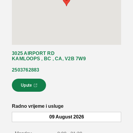
3025 AIRPORT RD
KAMLOOPS , BC , CA, V2B 7W9
2503762883
Upute
L
i
n
k
Radno vrijeme i usluge
s
e
09 August 2026
o
t