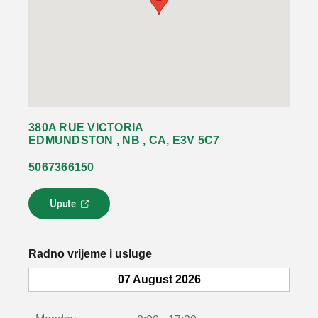
380A RUE VICTORIA
EDMUNDSTON , NB , CA, E3V 5C7
5067366150
Upute
L
i
n
k
Radno vrijeme i usluge
s
e
07 August 2026
o
t