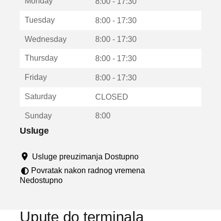
Monday
v
8:00 - 17:30
a
Tuesday
8:00 - 17:30
r
a
Wednesday
8:00 - 17:30
u
n
Thursday
8:00 - 17:30
o
v
Friday
8:00 - 17:30
o
m
Saturday
CLOSED
p
r
Sunday
8:00
o
z
Usluge
o
r
Usluge preuzimanja Dostupno
u
Povratak nakon radnog vremena
Nedostupno
Upute do terminala