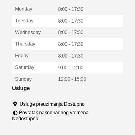
t
Monday
v
8:00 - 17:30
a
Tuesday
8:00 - 17:30
r
a
Wednesday
8:00 - 17:30
u
n
Thursday
8:00 - 17:30
o
v
Friday
8:00 - 17:30
o
m
Saturday
9:00 - 12:00
p
r
Sunday
12:00 - 15:00
o
z
Usluge
o
r
Usluge preuzimanja Dostupno
u
Povratak nakon radnog vremena
Nedostupno