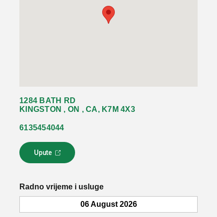
1284 BATH RD
KINGSTON , ON , CA, K7M 4X3
6135454044
Upute
L
i
n
k
Radno vrijeme i usluge
s
e
06 August 2026
o