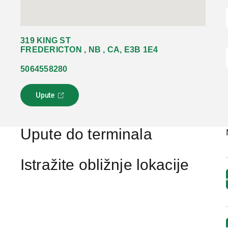
319 KING ST
FREDERICTON , NB , CA, E3B 1E4
5064558280
Upute
L
i
n
k
Upute do terminala
s
e
o
Istražite obližnje lokacije
t
v
a
r
a
u