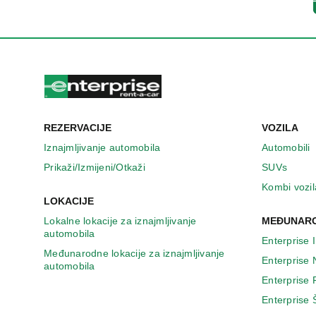
n
o
v
o
m
p
r
o
z
REZERVACIJE
VOZILA
o
r
Iznajmljivanje automobila
Automobili
u
Prikaži/Izmijeni/Otkaži
SUVs
Kombi vozil
LOKACIJE
Lokalne lokacije za iznajmljivanje
MEĐUNARO
automobila
Enterprise 
Međunarodne lokacije za iznajmljivanje
Enterprise
automobila
Enterprise
Enterprise 