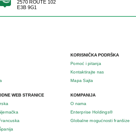
2570 ROUTE 102
E3B 9G1
KORISNIČKA PODRŠKA
Pomoć i pitanja
Kontaktirajte nas
a
Mapa Sajta
DNE WEB STRANICE
KOMPANIJA
Irska
O nama
 Njemačka
Enterprise Holdings®
 Francuska
Globalne mogućnosti franšize
Španija