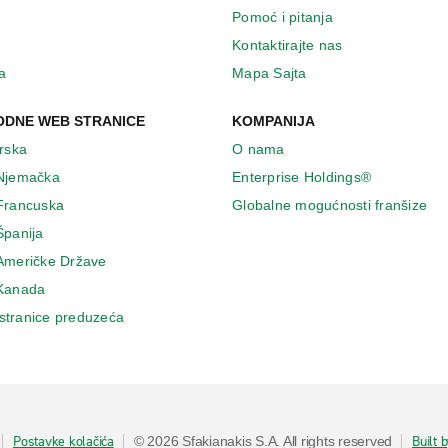
Pomoć i pitanja
Kontaktirajte nas
a
Mapa Sajta
DNE WEB STRANICE
KOMPANIJA
Irska
O nama
 Njemačka
Enterprise Holdings®
 Francuska
Globalne mogućnosti franšize
Španija
 Američke Države
 Κanada
stranice preduzeća
Postavke kolačića
Built 
© 2026 Sfakianakis S.A. All rights reserved