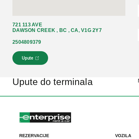
721 113 AVE
DAWSON CREEK , BC , CA, V1G 2Y7
2504809379
Upute
L
i
n
k
Upute do terminala
s
e
o
t
v
a
r
a
u
REZERVACIJE
VOZILA