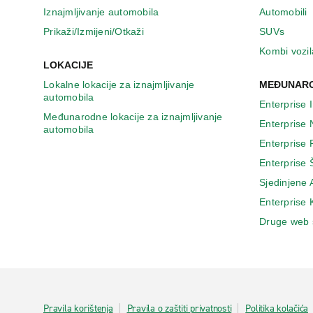
n
Iznajmljivanje automobila
Automobili
o
v
Prikaži/Izmijeni/Otkaži
SUVs
o
Kombi vozil
m
LOKACIJE
p
Lokalne lokacije za iznajmljivanje
MEĐUNARO
r
automobila
o
Enterprise 
z
Međunarodne lokacije za iznajmljivanje
Enterprise
o
automobila
r
Enterprise
u
Enterprise 
Sjedinjene
Enterprise
Druge web 
Pravila korištenja
Pravila o zaštiti privatnosti
Politika kolačića