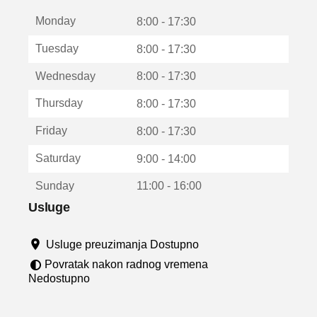
t
Monday
v
8:00 - 17:30
a
Tuesday
8:00 - 17:30
r
a
Wednesday
8:00 - 17:30
u
n
Thursday
8:00 - 17:30
o
v
Friday
8:00 - 17:30
o
m
Saturday
9:00 - 14:00
p
r
Sunday
11:00 - 16:00
o
z
Usluge
o
r
Usluge preuzimanja Dostupno
u
Povratak nakon radnog vremena
Nedostupno