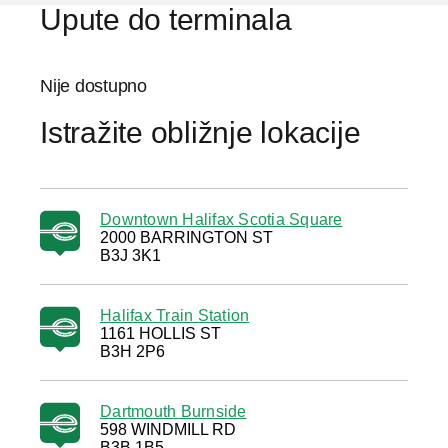
Upute do terminala
Nije dostupno
Istražite obližnje lokacije
Downtown Halifax Scotia Square
2000 BARRINGTON ST
B3J 3K1
Halifax Train Station
1161 HOLLIS ST
B3H 2P6
Dartmouth Burnside
598 WINDMILL RD
B3B 1B5