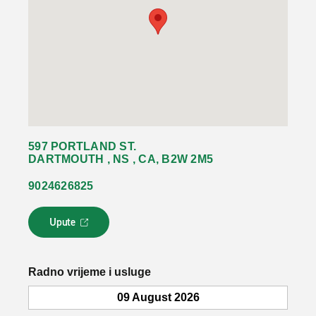
597 PORTLAND ST.
DARTMOUTH , NS , CA, B2W 2M5
9024626825
Upute
L
i
n
k
Radno vrijeme i usluge
s
e
09 August 2026
o