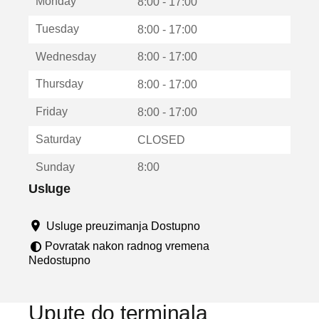
Monday
v
8:00 - 17:00
a
Tuesday
8:00 - 17:00
r
a
Wednesday
8:00 - 17:00
u
n
Thursday
8:00 - 17:00
o
v
Friday
8:00 - 17:00
o
m
Saturday
CLOSED
p
r
Sunday
8:00
o
z
Usluge
o
r
Usluge preuzimanja Dostupno
u
Povratak nakon radnog vremena
Nedostupno
Upute do terminala