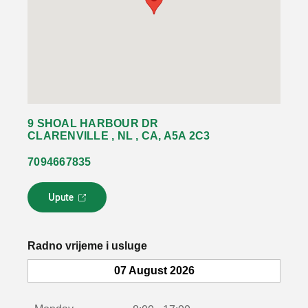
9 SHOAL HARBOUR DR
CLARENVILLE , NL , CA, A5A 2C3
7094667835
Upute
L
i
n
k
Radno vrijeme i usluge
s
e
07 August 2026
o
t