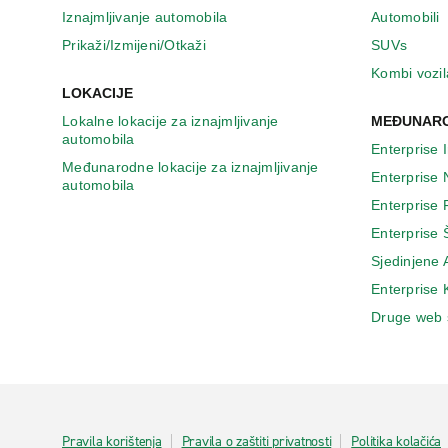
n
Iznajmljivanje automobila
Automobili
o
v
Prikaži/Izmijeni/Otkaži
SUVs
o
Kombi vozil
m
LOKACIJE
p
Lokalne lokacije za iznajmljivanje
MEĐUNARO
r
automobila
o
Enterprise 
z
Međunarodne lokacije za iznajmljivanje
Enterprise
o
automobila
r
Enterprise
u
Enterprise 
Sjedinjene
Enterprise
Druge web 
Pravila korištenja
Pravila o zaštiti privatnosti
Politika kolačića