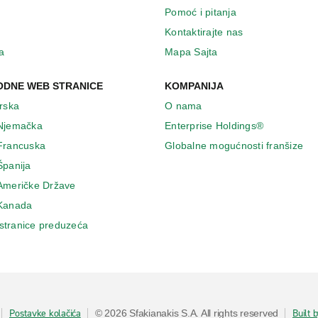
Pomoć i pitanja
Kontaktirajte nas
a
Mapa Sajta
DNE WEB STRANICE
KOMPANIJA
Irska
O nama
 Njemačka
Enterprise Holdings®
 Francuska
Globalne mogućnosti franšize
Španija
 Američke Države
 Κanada
stranice preduzeća
Postavke kolačića
Built 
© 2026 Sfakianakis S.A. All rights reserved