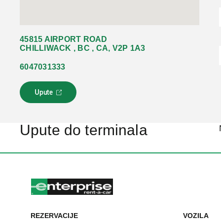
45815 AIRPORT ROAD
CHILLIWACK , BC , CA, V2P 1A3
6047031333
Upute
L
i
n
k
Upute do terminala
s
e
o
t
v
a
r
a
u
REZERVACIJE
VOZILA