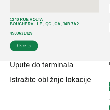
1240 RUE VOLTA
BOUCHERVILLE , QC , CA, J4B 7A2
4503631429
Upute
L
i
n
k
Upute do terminala
s
e
o
Istražite obližnje lokacije
t
v
a
r
a
u