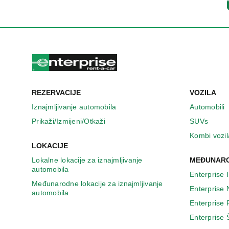
n
o
v
o
m
p
r
o
z
REZERVACIJE
VOZILA
o
r
Iznajmljivanje automobila
Automobili
u
Prikaži/Izmijeni/Otkaži
SUVs
Kombi vozil
LOKACIJE
Lokalne lokacije za iznajmljivanje
MEĐUNARO
automobila
Enterprise 
Međunarodne lokacije za iznajmljivanje
Enterprise
automobila
Enterprise
Enterprise 