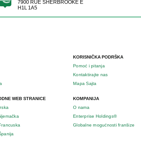
7900 RUE SHERBROOKE E
H1L 1A5
KORISNIČKA PODRŠKA
Pomoć i pitanja
Kontaktirajte nas
a
Mapa Sajta
DNE WEB STRANICE
KOMPANIJA
Irska
O nama
 Njemačka
Enterprise Holdings®
 Francuska
Globalne mogućnosti franšize
Španija