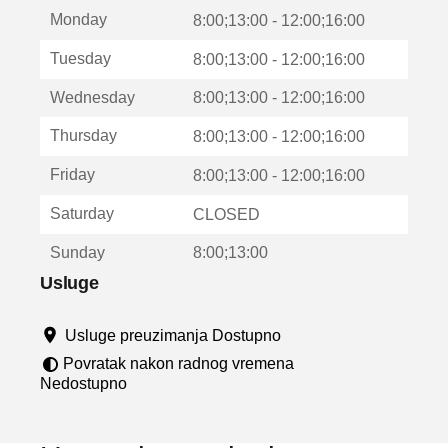
t
Monday
v
8:00;13:00 - 12:00;16:00
a
Tuesday
8:00;13:00 - 12:00;16:00
r
a
Wednesday
8:00;13:00 - 12:00;16:00
u
n
Thursday
8:00;13:00 - 12:00;16:00
o
v
Friday
8:00;13:00 - 12:00;16:00
o
m
Saturday
CLOSED
p
r
Sunday
8:00;13:00
o
z
Usluge
o
r
Usluge preuzimanja Dostupno
u
Povratak nakon radnog vremena
Nedostupno