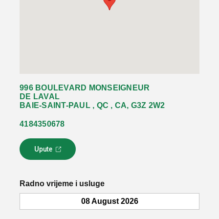
996 BOULEVARD MONSEIGNEUR
DE LAVAL
BAIE-SAINT-PAUL , QC , CA, G3Z 2W2
4184350678
Upute
L
i
n
k
Radno vrijeme i usluge
s
e
08 August 2026
o