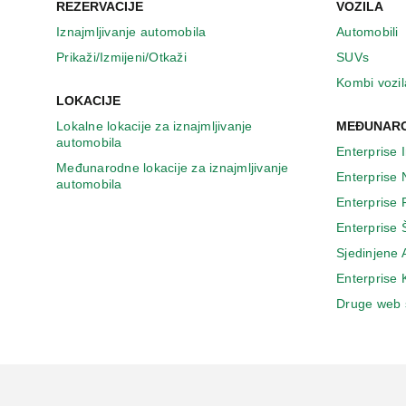
u
REZERVACIJE
VOZILA
n
Iznajmljivanje automobila
Automobili
o
v
Prikaži/Izmijeni/Otkaži
SUVs
o
Kombi vozil
m
LOKACIJE
p
Lokalne lokacije za iznajmljivanje
MEĐUNARO
r
automobila
o
Enterprise 
z
Međunarodne lokacije za iznajmljivanje
Enterprise
o
automobila
r
Enterprise
u
Enterprise 
Sjedinjene
Enterprise
Druge web 