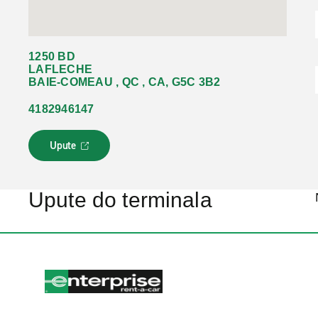
1250 BD
LAFLECHE
BAIE-COMEAU , QC , CA, G5C 3B2
4182946147
Upute
L
i
n
k
Upute do terminala
s
e
o
t
v
a
r
a