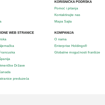
KORISNIČKA PODRŠKA
Pomoć i pitanja
Kontaktirajte nas
a
Mapa Sajta
DNE WEB STRANICE
KOMPANIJA
Irska
O nama
 Njemačka
Enterprise Holdings®
 Francuska
Globalne mogućnosti franšize
Španija
 Američke Države
 Κanada
stranice preduzeća