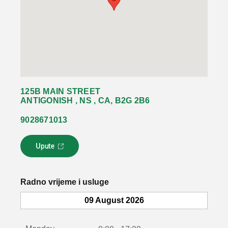
125B MAIN STREET
ANTIGONISH , NS , CA, B2G 2B6
9028671013
Upute
L
i
n
k
Radno vrijeme i usluge
s
e
09 August 2026
o
t