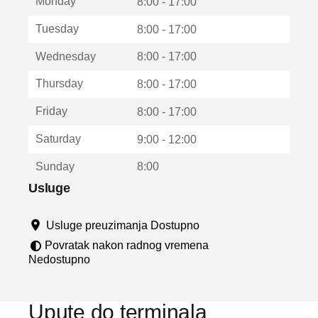
Monday
v
8:00 - 17:00
a
Tuesday
8:00 - 17:00
r
a
Wednesday
8:00 - 17:00
u
n
Thursday
8:00 - 17:00
o
v
Friday
8:00 - 17:00
o
m
Saturday
9:00 - 12:00
p
r
Sunday
8:00
o
z
Usluge
o
r
Usluge preuzimanja Dostupno
u
Povratak nakon radnog vremena
Nedostupno
Upute do terminala