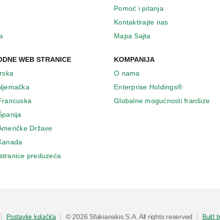
Pomoć i pitanja
Kontaktirajte nas
a
Mapa Sajta
DNE WEB STRANICE
KOMPANIJA
Irska
O nama
 Njemačka
Enterprise Holdings®
 Francuska
Globalne mogućnosti franšize
Španija
 Američke Države
 Κanada
stranice preduzeća
Postavke kolačića
Built 
© 2026 Sfakianakis S.A. All rights reserved