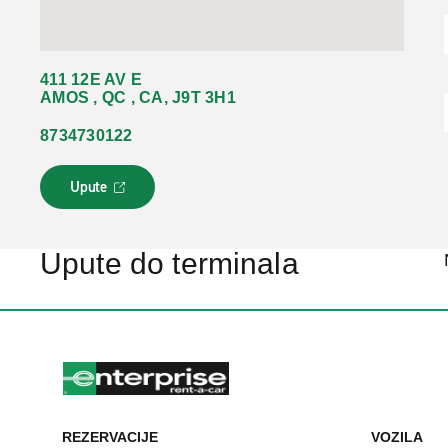
411 12E AV E
AMOS , QC , CA, J9T 3H1
8734730122
Upute
L
i
n
k
Upute do terminala
s
e
o
t
v
a
r
a
u
REZERVACIJE
VOZILA