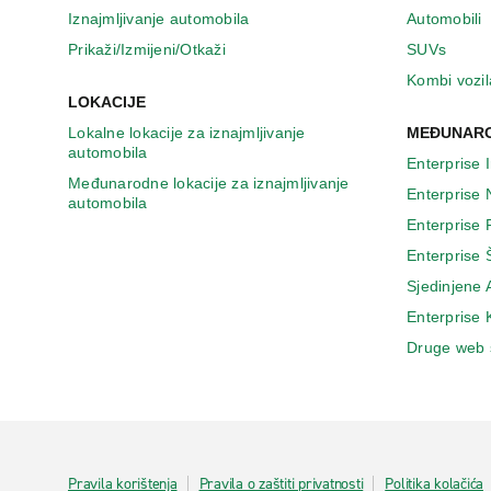
n
Iznajmljivanje automobila
Automobili
o
v
Prikaži/Izmijeni/Otkaži
SUVs
o
Kombi vozil
m
LOKACIJE
p
Lokalne lokacije za iznajmljivanje
MEĐUNARO
r
automobila
o
Enterprise 
z
Međunarodne lokacije za iznajmljivanje
Enterprise
o
automobila
r
Enterprise
u
Enterprise 
Sjedinjene
Enterprise
Druge web 
Pravila korištenja
Pravila o zaštiti privatnosti
Politika kolačića