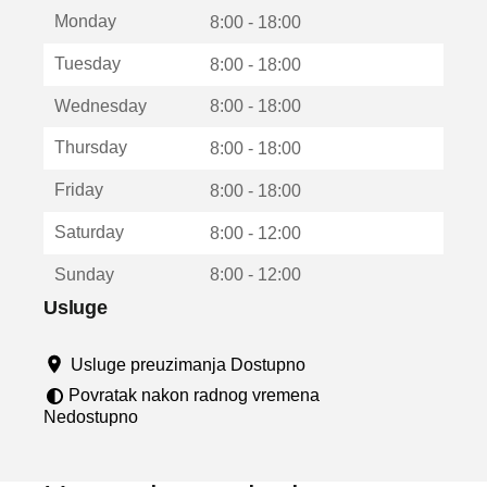
t
Monday
v
8:00 - 18:00
a
Tuesday
8:00 - 18:00
r
a
Wednesday
8:00 - 18:00
u
n
Thursday
8:00 - 18:00
o
v
Friday
8:00 - 18:00
o
m
Saturday
8:00 - 12:00
p
r
Sunday
8:00 - 12:00
o
z
Usluge
o
r
Usluge preuzimanja Dostupno
u
Povratak nakon radnog vremena
Nedostupno