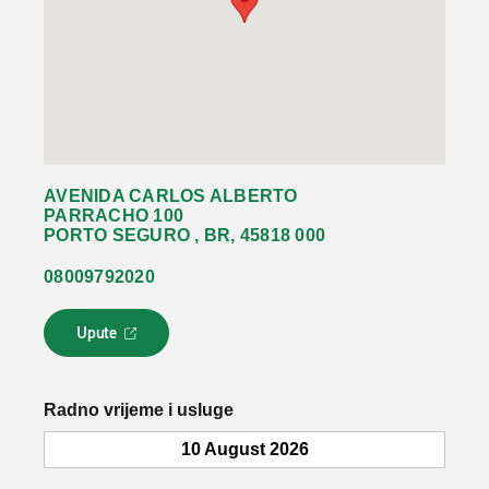
AVENIDA CARLOS ALBERTO
PARRACHO 100
PORTO SEGURO , BR, 45818 000
08009792020
Upute
L
i
n
k
Radno vrijeme i usluge
s
e
10 August 2026
o