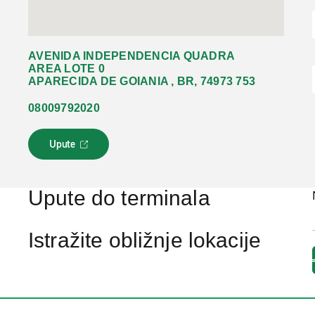
AVENIDA INDEPENDENCIA QUADRA
AREA LOTE 0
APARECIDA DE GOIANIA , BR, 74973 753
08009792020
Upute
L
i
n
k
Upute do terminala
s
e
o
Istražite obližnje lokacije
t
v
a
r
a