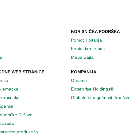
KORISNIČKA PODRŠKA
Pomoć i pitanja
Kontaktirajte nas
a
Mapa Sajta
DNE WEB STRANICE
KOMPANIJA
Irska
O nama
 Njemačka
Enterprise Holdings®
 Francuska
Globalne mogućnosti franšize
Španija
 Američke Države
 Κanada
stranice preduzeća