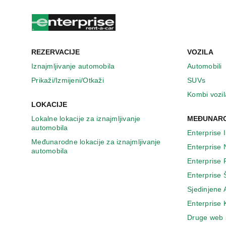
u
n
o
v
o
m
REZERVACIJE
VOZILA
p
Iznajmljivanje automobila
Automobili
r
Prikaži/Izmijeni/Otkaži
SUVs
o
z
Kombi vozil
o
LOKACIJE
r
Lokalne lokacije za iznajmljivanje
MEĐUNARO
u
automobila
Enterprise 
Međunarodne lokacije za iznajmljivanje
Enterprise
automobila
Enterprise
Enterprise 
Sjedinjene
Enterprise
Druge web 