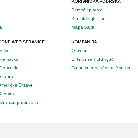
KORISNIČKA PODRŠKA
Pomoć i pitanja
Kontaktirajte nas
a
Mapa Sajta
DNE WEB STRANICE
KOMPANIJA
Irska
O nama
 Njemačka
Enterprise Holdings®
 Francuska
Globalne mogućnosti franšize
Španija
 Američke Države
 Κanada
stranice preduzeća