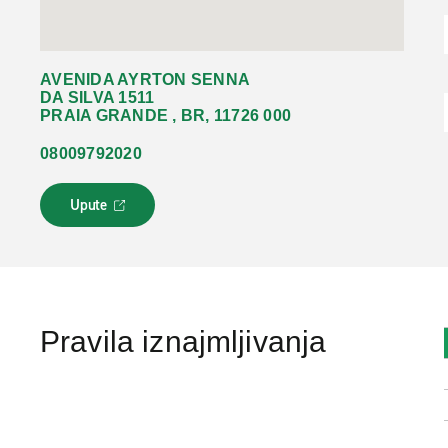
AVENIDA AYRTON SENNA
DA SILVA 1511
PRAIA GRANDE , BR, 11726 000
08009792020
Upute
L
i
n
k
s
e
o
Pravila iznajmljivanja
t
v
a
r
a