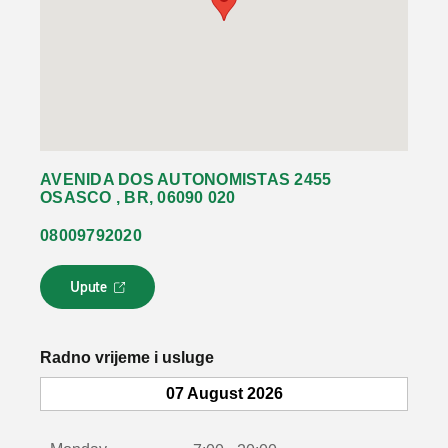
AVENIDA DOS AUTONOMISTAS 2455
OSASCO , BR, 06090 020
08009792020
Upute
L
i
n
k
Radno vrijeme i usluge
s
e
07 August 2026
o
t