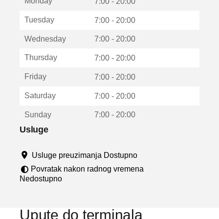
Monday
v
7:00 - 20:00
a
Tuesday
7:00 - 20:00
r
a
Wednesday
7:00 - 20:00
u
n
Thursday
7:00 - 20:00
o
v
Friday
7:00 - 20:00
o
m
Saturday
7:00 - 20:00
p
r
Sunday
7:00 - 20:00
o
z
Usluge
o
r
Usluge preuzimanja Dostupno
u
Povratak nakon radnog vremena
Nedostupno
Upute do terminala