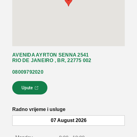
AVENIDA AYRTON SENNA 2541
RIO DE JANEIRO , BR, 22775 002
08009792020
Upute
L
i
n
k
Radno vrijeme i usluge
s
e
07 August 2026
o
t