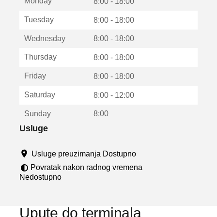
Monday
v
8:00 - 18:00
a
Tuesday
8:00 - 18:00
r
a
Wednesday
8:00 - 18:00
u
n
Thursday
8:00 - 18:00
o
v
Friday
8:00 - 18:00
o
m
Saturday
8:00 - 12:00
p
r
Sunday
8:00
o
z
Usluge
o
r
Usluge preuzimanja Dostupno
u
Povratak nakon radnog vremena
Nedostupno
Upute do terminala