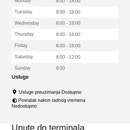
Monday
v
8:00 - 18:00
a
Tuesday
8:00 - 18:00
r
a
Wednesday
8:00 - 18:00
u
n
Thursday
8:00 - 18:00
o
v
Friday
8:00 - 18:00
o
m
Saturday
8:00 - 12:00
p
r
Sunday
8:00
o
z
Usluge
o
r
Usluge preuzimanja Dostupno
u
Povratak nakon radnog vremena
Nedostupno
Upute do terminala