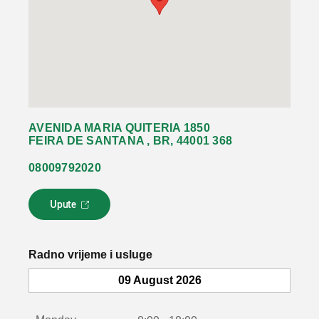
AVENIDA MARIA QUITERIA 1850
FEIRA DE SANTANA , BR, 44001 368
08009792020
Upute
L
i
n
k
Radno vrijeme i usluge
s
e
09 August 2026
o
t