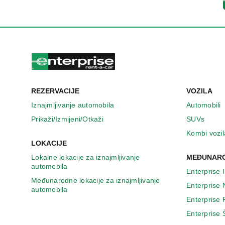
n
o
v
o
m
p
r
o
z
REZERVACIJE
VOZILA
o
r
Iznajmljivanje automobila
Automobili
u
Prikaži/Izmijeni/Otkaži
SUVs
Kombi vozil
LOKACIJE
Lokalne lokacije za iznajmljivanje
MEĐUNARO
automobila
Enterprise 
Međunarodne lokacije za iznajmljivanje
Enterprise
automobila
Enterprise
Enterprise 