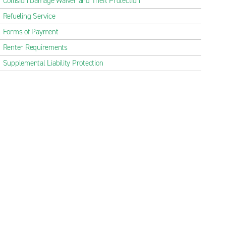
Collision Damage Waiver and Theft Protection
Refueling Service
Forms of Payment
Renter Requirements
Supplemental Liability Protection