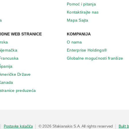
Pomoć i pitanja
Kontaktirajte nas
a
Mapa Sajta
DNE WEB STRANICE
KOMPANIJA
Irska
O nama
 Njemačka
Enterprise Holdings®
 Francuska
Globalne mogućnosti franšize
Španija
 Američke Države
 Κanada
stranice preduzeća
Postavke kolačića
Built 
© 2026 Sfakianakis S.A. All rights reserved