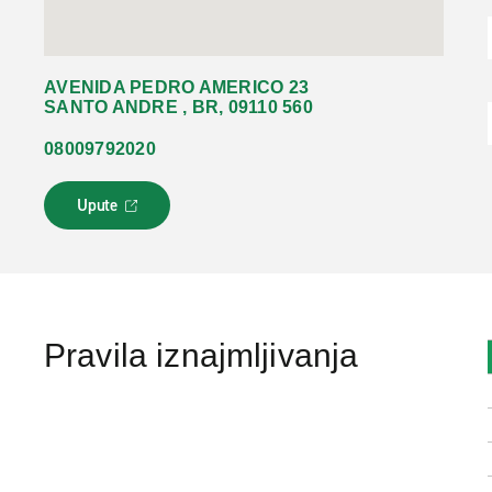
AVENIDA PEDRO AMERICO 23
SANTO ANDRE , BR, 09110 560
08009792020
Upute
L
i
n
k
s
e
o
Pravila iznajmljivanja
t
v
a
r
a
u