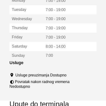
Monday
v
7:00 - 19:00
a
Tuesday
7:00 - 19:00
r
a
Wednesday
7:00 - 19:00
u
n
Thursday
7:00 - 19:00
o
v
Friday
7:00 - 19:00
o
m
Saturday
8:00 - 14:00
p
r
Sunday
7:00
o
z
Usluge
o
r
Usluge preuzimanja Dostupno
u
Povratak nakon radnog vremena
Nedostupno
Upute do terminala