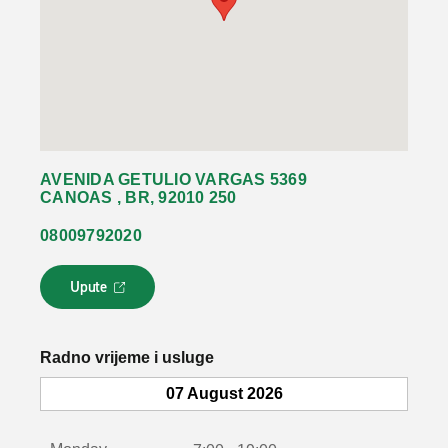
AVENIDA GETULIO VARGAS 5369
CANOAS , BR, 92010 250
08009792020
Upute
L
i
n
k
Radno vrijeme i usluge
s
e
07 August 2026
o
t