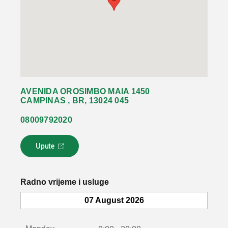
AVENIDA OROSIMBO MAIA 1450
CAMPINAS , BR, 13024 045
08009792020
Upute
L
i
n
k
Radno vrijeme i usluge
s
e
07 August 2026
o
t