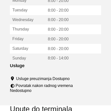
Monday
v
8:00 - 20:00
a
Tuesday
8:00 - 20:00
r
a
Wednesday
8:00 - 20:00
u
n
Thursday
8:00 - 20:00
o
v
Friday
8:00 - 20:00
o
m
Saturday
8:00 - 20:00
p
r
Sunday
8:00 - 14:00
o
z
Usluge
o
r
Usluge preuzimanja Dostupno
u
Povratak nakon radnog vremena
Nedostupno
Upute do terminala