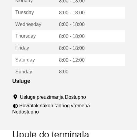
Monday
v
8:00 - 18:00
a
Tuesday
8:00 - 18:00
r
a
Wednesday
8:00 - 18:00
u
n
Thursday
8:00 - 18:00
o
v
Friday
8:00 - 18:00
o
m
Saturday
8:00 - 12:00
p
r
Sunday
8:00
o
z
Usluge
o
r
Usluge preuzimanja Dostupno
u
Povratak nakon radnog vremena
Nedostupno
Upute do terminala