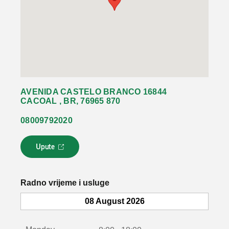
AVENIDA CASTELO BRANCO 16844
CACOAL , BR, 76965 870
08009792020
Upute
L
i
n
k
Radno vrijeme i usluge
s
e
08 August 2026
o
t