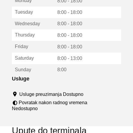
Monday
v
8:00 - 18:00
a
Tuesday
8:00 - 18:00
r
a
Wednesday
8:00 - 18:00
u
n
Thursday
8:00 - 18:00
o
v
Friday
8:00 - 18:00
o
m
Saturday
8:00 - 13:00
p
r
Sunday
8:00
o
z
Usluge
o
r
Usluge preuzimanja Dostupno
u
Povratak nakon radnog vremena
Nedostupno
Upute do terminala