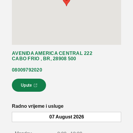
AVENIDA AMERICA CENTRAL 222
CABO FRIO , BR, 28908 500
08009792020
Upute
L
i
n
k
Radno vrijeme i usluge
s
e
07 August 2026
o
t