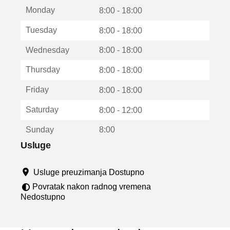
t
Monday
v
8:00 - 18:00
a
Tuesday
8:00 - 18:00
r
a
Wednesday
8:00 - 18:00
u
n
Thursday
8:00 - 18:00
o
v
Friday
8:00 - 18:00
o
m
Saturday
8:00 - 12:00
p
r
Sunday
8:00
o
z
Usluge
o
r
Usluge preuzimanja Dostupno
u
Povratak nakon radnog vremena
Nedostupno