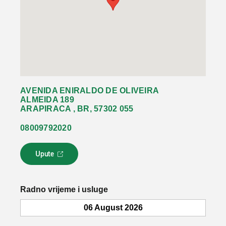
AVENIDA ENIRALDO DE OLIVEIRA
ALMEIDA 189
ARAPIRACA , BR, 57302 055
08009792020
Upute
L
i
n
k
Radno vrijeme i usluge
s
e
06 August 2026
o