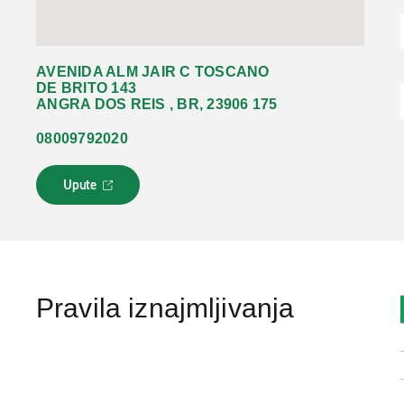
AVENIDA ALM JAIR C TOSCANO
DE BRITO 143
ANGRA DOS REIS , BR, 23906 175
08009792020
Upute
L
i
n
k
s
e
o
Pravila iznajmljivanja
t
v
a
r
a