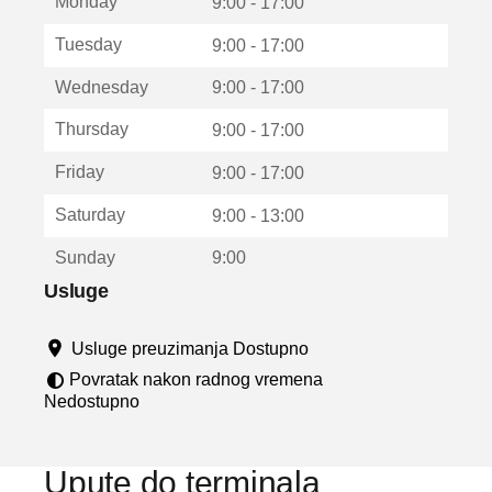
Monday
v
9:00 - 17:00
a
Tuesday
9:00 - 17:00
r
a
Wednesday
9:00 - 17:00
u
n
Thursday
9:00 - 17:00
o
v
Friday
9:00 - 17:00
o
m
Saturday
9:00 - 13:00
p
r
Sunday
9:00
o
z
Usluge
o
r
Usluge preuzimanja Dostupno
u
Povratak nakon radnog vremena
Nedostupno
Upute do terminala