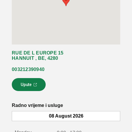
RUE DE L EUROPE 15
HANNUIT , BE, 4280
003212390940
Upute
L
i
n
k
Radno vrijeme i usluge
s
e
08 August 2026
o
t