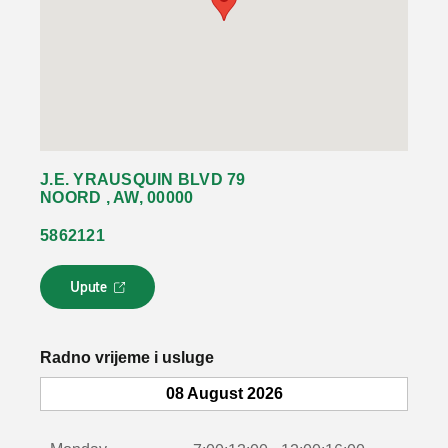
J.E. YRAUSQUIN BLVD 79
NOORD , AW, 00000
5862121
Upute
L
i
n
k
Radno vrijeme i usluge
s
e
08 August 2026
o
t