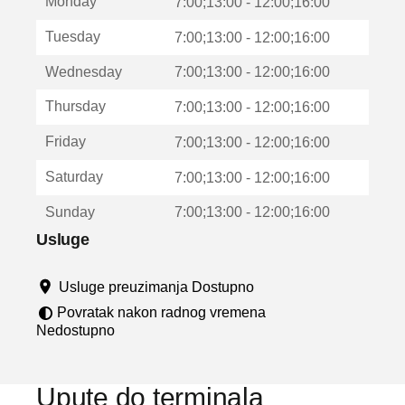
Monday
v
7:00;13:00 - 12:00;16:00
a
Tuesday
7:00;13:00 - 12:00;16:00
r
a
Wednesday
7:00;13:00 - 12:00;16:00
u
n
Thursday
7:00;13:00 - 12:00;16:00
o
v
Friday
7:00;13:00 - 12:00;16:00
o
m
Saturday
7:00;13:00 - 12:00;16:00
p
r
Sunday
7:00;13:00 - 12:00;16:00
o
z
Usluge
o
r
Usluge preuzimanja Dostupno
u
Povratak nakon radnog vremena
Nedostupno
Upute do terminala