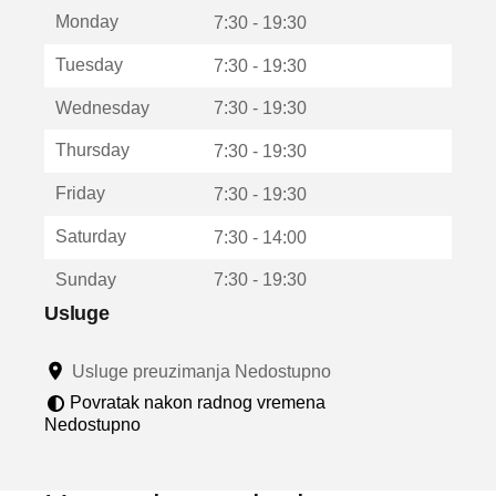
t
Monday
v
7:30 - 19:30
a
Tuesday
7:30 - 19:30
r
a
Wednesday
7:30 - 19:30
u
n
Thursday
7:30 - 19:30
o
v
Friday
7:30 - 19:30
o
m
Saturday
7:30 - 14:00
p
r
Sunday
7:30 - 19:30
o
z
Usluge
o
r
Usluge preuzimanja Nedostupno
u
Povratak nakon radnog vremena
Nedostupno