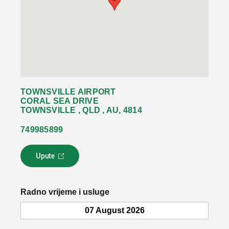
TOWNSVILLE AIRPORT
CORAL SEA DRIVE
TOWNSVILLE , QLD , AU, 4814
749985899
Upute
L
i
n
k
Radno vrijeme i usluge
s
e
07 August 2026
o