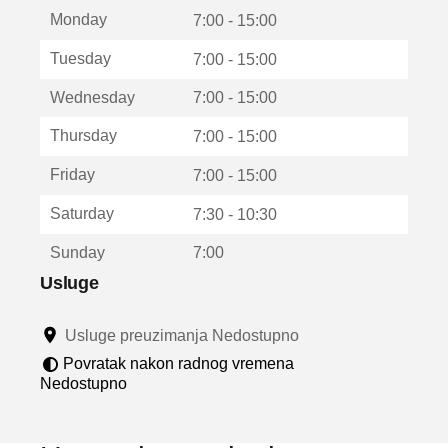
t
Monday
v
7:00 - 15:00
a
Tuesday
7:00 - 15:00
r
a
Wednesday
7:00 - 15:00
u
n
Thursday
7:00 - 15:00
o
v
Friday
7:00 - 15:00
o
m
Saturday
7:30 - 10:30
p
r
Sunday
7:00
o
z
Usluge
o
r
Usluge preuzimanja Nedostupno
u
Povratak nakon radnog vremena
Nedostupno