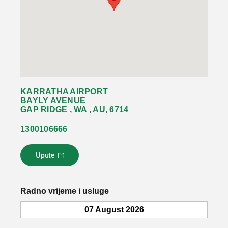
KARRATHA AIRPORT
BAYLY AVENUE
GAP RIDGE , WA , AU, 6714
1300106666
Upute
L
i
n
k
Radno vrijeme i usluge
s
e
07 August 2026
o