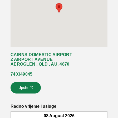
CAIRNS DOMESTIC AIRPORT
2 AIRPORT AVENUE
AEROGLEN , QLD , AU, 4870
740349045
Upute
L
i
n
k
Radno vrijeme i usluge
s
e
08 August 2026