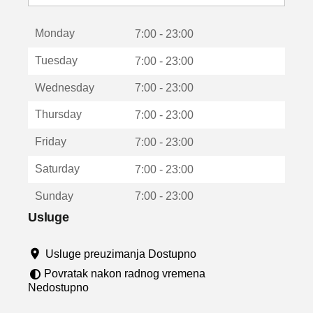
o
t
Monday
v
7:00 - 23:00
a
Tuesday
7:00 - 23:00
r
a
Wednesday
7:00 - 23:00
u
n
Thursday
7:00 - 23:00
o
v
Friday
7:00 - 23:00
o
m
Saturday
7:00 - 23:00
p
r
Sunday
7:00 - 23:00
o
z
Usluge
o
r
Usluge preuzimanja Dostupno
u
Povratak nakon radnog vremena
Nedostupno