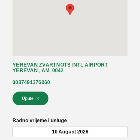
YEREVAN ZVARTNOTS INTL AIRPORT
YEREVAN , AM, 0042
0037491376060
Upute
L
i
n
k
Radno vrijeme i usluge
s
e
10 August 2026
o