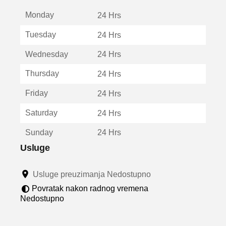
t
Monday
v
24 Hrs
a
Tuesday
24 Hrs
r
a
Wednesday
24 Hrs
u
n
Thursday
24 Hrs
o
v
Friday
24 Hrs
o
m
Saturday
24 Hrs
p
r
Sunday
24 Hrs
o
z
Usluge
o
r
Usluge preuzimanja Nedostupno
u
Povratak nakon radnog vremena
Nedostupno