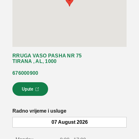
RRUGA VASO PASHA NR 75
TIRANA , AL, 1000
676000900
Upute
L
i
n
k
Radno vrijeme i usluge
s
e
07 August 2026
o
t