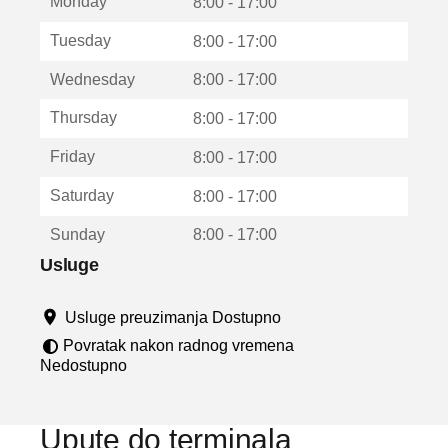
Monday
v
8:00 - 17:00
a
Tuesday
8:00 - 17:00
r
a
Wednesday
8:00 - 17:00
u
n
Thursday
8:00 - 17:00
o
v
Friday
8:00 - 17:00
o
m
Saturday
8:00 - 17:00
p
r
Sunday
8:00 - 17:00
o
z
Usluge
o
r
Usluge preuzimanja Dostupno
u
Povratak nakon radnog vremena
Nedostupno
Upute do terminala